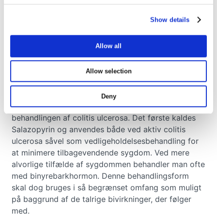
arveligt disponeret for sygdommen.
Show details
Hvilke behandlingsmuligheder
Allow all
er der til colitis ulcerosa?
Colitis ulcerosa vil i de fleste tilfælde kunne
Allow selection
behandles medicinsk, men det er dog ikke muligt at
få bugt med sygdommen på denne vis. Der
Deny
anvendes hovedsageligt to lægemidler i
behandlingen af colitis ulcerosa. Det første kaldes
Salazopyrin og anvendes både ved aktiv colitis
ulcerosa såvel som vedligeholdelsesbehandling for
at minimere tilbagevendende sygdom. Ved mere
alvorlige tilfælde af sygdommen behandler man ofte
med binyrebarkhormon. Denne behandlingsform
skal dog bruges i så begrænset omfang som muligt
på baggrund af de talrige bivirkninger, der følger
med.