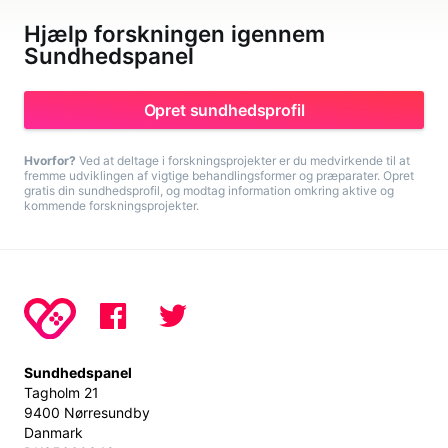
Hjælp forskningen igennem
Sundhedspanel
Opret sundhedsprofil
Hvorfor?
Ved at deltage i forskningsprojekter er du medvirkende til at
fremme udviklingen af vigtige behandlingsformer og præparater. Opret
gratis din sundhedsprofil, og modtag information omkring aktive og
kommende forskningsprojekter.
Sundhedspanel
Tagholm 21
9400 Nørresundby
Danmark