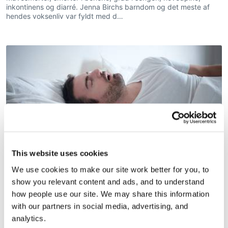
inkontinens og diarré. Jenna Birchs barndom og det meste af
hendes voksenliv var fyldt med d…
This website uses cookies
We use cookies to make our site work better for you, to
show you relevant content and ads, and to understand
Patienter med svær søvnapnø har større
how people use our site. We may share this information
risiko for at ende på førtidspension og dø
for tidligt
with our partners in social media, advertising, and
analytics.
Patienter, der har været indlagt med søvnapnø, har stor risiko for