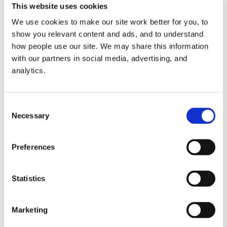
Gentagne bakterielle infektioner
This website uses cookies
Fysisk belastning som medvirker til at huden
We use cookies to make our site work better for you, to
gnides og strækkes
show you relevant content and ads, and to understand
how people use our site. We may share this information
Stramtsiddende tøj
with our partners in social media, advertising, and
Det skal understreges, at tilstanden ikke skyldes
analytics.
dårlig hygiejne, og at den heller ikke er smitsom.
Consent
Necessary
Selection
Hvilke behandlingsmuligheder
er der for HS?
Preferences
Der er på nuværende tidspunkt flere forskellige
behandlingsformer for HS, herunder medicinske og
Statistics
kirurgiske. Man kan selv prøve at mindske generne
fra HS ved eksempelvis at:
Marketing
Påbegynde et vægttab hvis man er
overvægtig