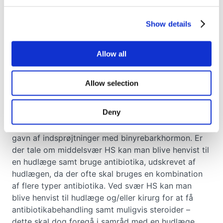
Stoppe med at ryge
Show details
Bruge antiseptiske sæber/rensemidler når
man går i bad
Allow all
Undgå stramtsiddende, syntetisk tøj der
hvor HS udbruddet er værst
Allow selection
Undgå varme og fugtige klimaer hvis muligt
Deny
Ved mild HS, kan man få visse geler eller cremer,
som virker lokalt, mens nogle patienter vil have
gavn af indsprøjtninger med binyrebarkhormon. Er
der tale om middelsvær HS kan man blive henvist til
en hudlæge samt bruge antibiotika, udskrevet af
hudlægen, da der ofte skal bruges en kombination
af flere typer antibiotika. Ved svær HS kan man
blive henvist til hudlæge og/eller kirurg for at få
antibiotikabehandling samt muligvis steroider –
dette skal dog foregå i samråd med en hudlæge.