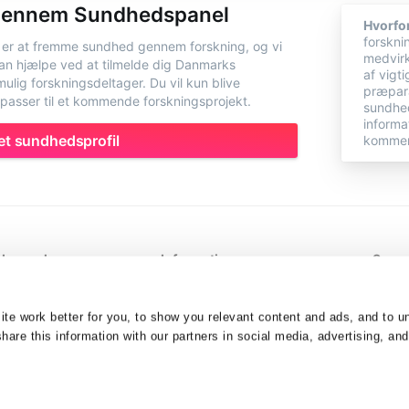
igennem Sundhedspanel
Hvorfo
forskni
er at fremme sundhed gennem forskning, og vi
medvirk
kan hjælpe ved at tilmelde dig Danmarks
af vigt
lig forskningsdeltager. Du vil kun blive
præpara
 passer til et kommende forskningsprojekt.
sundhed
informa
et sundhedsprofil
kommen
dspanel
Information
Samar
 21
Cookies
rresundby
RSS Feed
k
Ansvarsfraskrivelse
te work better for you, to show you relevant content and ads, and to 
0348
Privatlivspolitik
are this information with our partners in social media, advertising, and
ndhedspanel.dk
Om Danmarks Sundhedspanel
Betingelser og vilkår
Kontakt