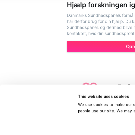
Hjælp forskningen 
Danmarks Sundhedspanels formål 
har derfor brug for din hjælp. Du 
Sundhedspanel, og dermed blive mu
kontaktet, hvis din sundhedsprofil
Opr
Sundhe
Tagholm
This website uses cookies
9400 Nø
Danmar
We use cookies to make our si
DK3566
people use our site. We may sh
info@su