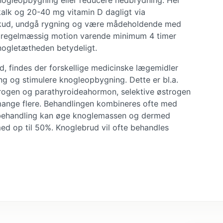
 knogleopbygning eller reducere nedbrydning. Her
alk og 20-40 mg vitamin D dagligt via
skud, undgå rygning og være mådeholdende med
t regelmæssig motion varende minimum 4 timer
knogletætheden betydeligt.
, findes der forskellige medicinske lægemidler
og stimulere knogleopbygning. Dette er bl.a.
rogen og parathyroideahormon, selektive østrogen
mange flere. Behandlingen kombineres ofte med
e behandling kan øge knoglemassen og dermed
ed op til 50%. Knoglebrud vil ofte behandles