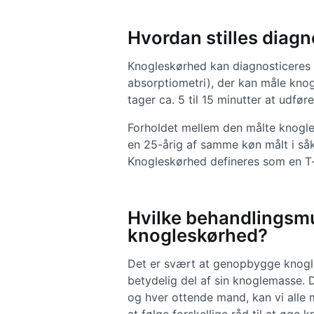
Hvordan stilles diag
Knogleskørhed kan diagnosticeres
absorptiometri), der kan måle kno
tager ca. 5 til 15 minutter at udfø
Forholdet mellem den målte knogl
en 25-årig af samme køn målt i såk
Knogleskørhed defineres som en T-
Hvilke behandlingsmu
knogleskørhed?
Det er svært at genopbygge knogle
betydelig del af sin knoglemasse.
og hver ottende mand, kan vi all