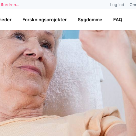
udfordren…
Log ind
Om
heder
Forskningsprojekter
Sygdomme
FAQ