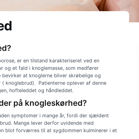
ed
ed?
rose, er en tilstand karakteriseret ved en
r og et fald i knoglemasse, som medfører
 bevirker at knoglerne bliver skrøbelige og
er ( knoglebrud). Patienterne oplever af denne
gen, hofteleddet og håndleddet.
 der på knogleskørhed?
uden symptomer i mange år, fordi der sjældent
brud. Mange lever derfor uvidende med
n blot forværres til at sygdommen kulminerer i et