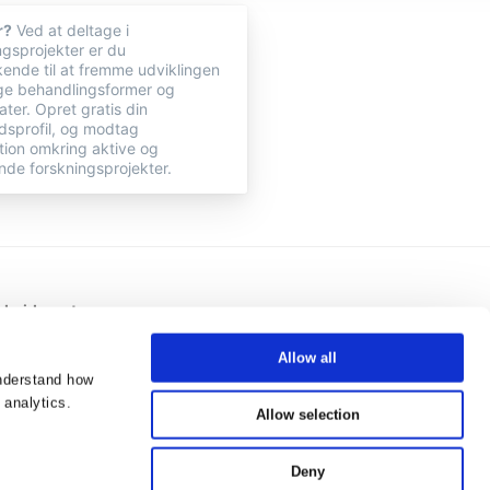
r?
Ved at deltage i
ngsprojekter er du
ende til at fremme udviklingen
ige behandlingsformer og
ter. Opret gratis din
sprofil, og modtag
tion omkring aktive og
de forskningsprojekter.
bejdspartnere
Allow all
understand how
 analytics.
Allow selection
Deny