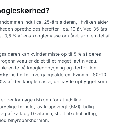
knogleskørhed?
dommen indtil ca. 25-års alderen, i hvilken alder
eden opretholdes herefter i ca. 10 år. Ved 35 års
ca. 0,5 % af ens knoglemasse om året som en del af
ngsalderen kan kvinder miste op til 5 % af deres
ogenniveau er dalet til et meget lavt niveau.
ulerende på knogleopbygning og derfor lider
skørhed efter overgangsalderen. Kvinder i 80-90
t 50% af den knoglemasse, de havde opbygget som
er der kan øge risikoen for at udvikle
velige forhold, lav kropsvægt (BMI), tidlig
ag af kalk og D-vitamin, stort alkoholindtag,
 med binyrebarkhormon.