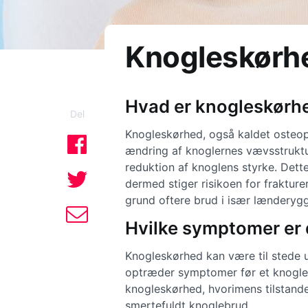
Knogleskørh
Hvad er knogleskørh
Del
Knogleskørhed, også kaldet osteopo
ændring af knoglernes vævsstruktu
reduktion af knoglens styrke. Dette
dermed stiger risikoen for fraktur
grund oftere brud i især lænderyg
Hvilke symptomer er
Knogleskørhed kan være til stede 
optræder symptomer før et knogle
knogleskørhed, hvorimens tilstande
smertefuldt knoglebrud.