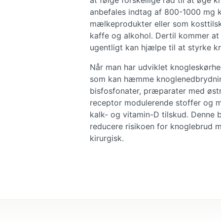
at følge forskellige råd til at øge
anbefales indtag af 800-1000 mg k
mælkeprodukter eller som kosttil
kaffe og alkohol. Dertil kommer a
ugentligt kan hjælpe til at styrke 
Når man har udviklet knogleskørhed
som kan hæmme knoglenedbrydning 
bisfosfonater, præparater med øst
receptor modulerende stoffer og 
kalk- og vitamin-D tilskud. Denn
reducere risikoen for knoglebrud m
kirurgisk.