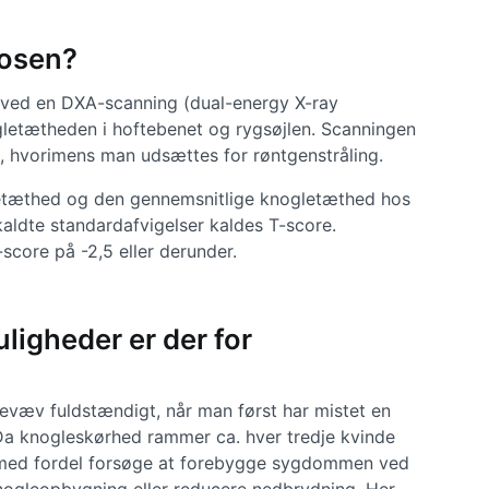
nosen?
 ved en DXA-scanning (dual-energy X-ray
gletætheden i hoftebenet og rygsøjlen. Scanningen
re, hvorimens man udsættes for røntgenstråling.
etæthed og den gennemsnitlige knogletæthed hos
aldte standardafvigelser kaldes T-score.
score på -2,5 eller derunder.
ligheder er der for
væv fuldstændigt, når man først har mistet en
 Da knogleskørhed rammer ca. hver tredje kvinde
e med fordel forsøge at forebygge sygdommen ved