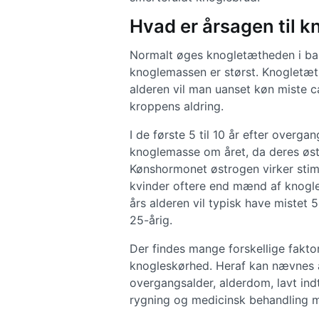
Hvad er årsagen til 
Normalt øges knogletætheden i barn
knoglemassen er størst. Knogletæth
alderen vil man uanset køn miste 
kroppens aldring.
I de første 5 til 10 år efter overga
knoglemasse om året, da deres østr
Kønshormonet østrogen virker stim
kvinder oftere end mænd af knogle
års alderen vil typisk have miste
25-årig.
Der findes mange forskellige faktor
knogleskørhed. Heraf kan nævnes ar
overgangsalder, alderdom, lavt indt
rygning og medicinsk behandling