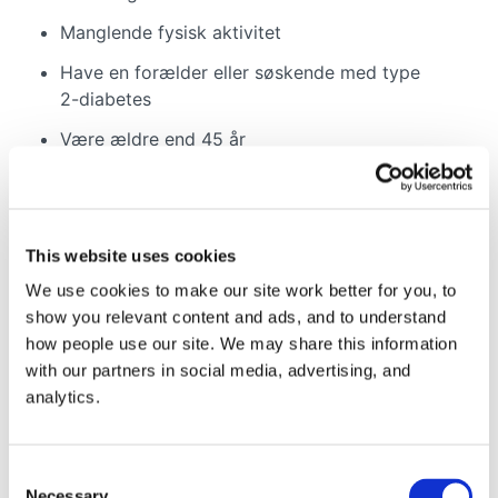
Manglende fysisk aktivitet
Have en forælder eller søskende med type
2-diabetes
Være ældre end 45 år
Være en kvinde med tidligere gestationel
diabetes (diabetes i graviditeten)
Være en mand
This website uses cookies
Der er lavet en test, som man kan tage, hvis man
We use cookies to make our site work better for you, to
ønsker at undersøge sin risiko for prædiabetes og
show you relevant content and ads, and to understand
type 2-diabetes. Testen findes på følgende
how people use our site. We may share this information
hjemmeside:
www.DoIHavePrediabetes.org
with our partners in social media, advertising, and
analytics.
Udover at blive spurgt om din livsstil, giver testen
dig også gode livsstilsråd.
Consent
Necessary