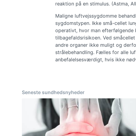
reaktion på en stimulus. (Astma, All
Maligne luftvejssygdomme behan
sygdomstypen. Ikke små-cellet lun
operativt, hvor man efterfølgende 
tilbagefaldsrisikoen. Ved småcellet
andre organer ikke muligt og der
strålebehandling. Fælles for alle l
anbefalelsesværdigt, hvis ikke nø
Seneste sundhedsnyheder