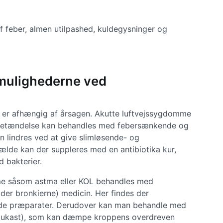
feber, almen utilpashed, kuldegysninger og
mulighederne ved
 er afhængig af årsagen. Akutte luftvejssygdomme
sbetændelse kan behandles med febersænkende og
n lindres ved at give slimløsende- og
ilfælde kan der suppleres med en antibiotika kur,
d bakterier.
me såsom astma eller KOL behandles med
ider bronkierne) medicin. Her findes der
ende præparater. Derudover kan man behandle med
elukast), som kan dæmpe kroppens overdreven