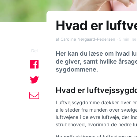
Hvad er luf
af Caroline Nørgaard-Pedersen
5 min. læ
Del
Her kan du læse om hvad l
de giver, samt hvilke årsag
sygdommene.
Hvad er luftvejssyg
Luftvejssygdomme dækker over e
alle steder fra munden over svælge
luftvejene i de øvre luftveje, der 
strubehoved, hvorimod de nedre luf
Hovedfunktionen af luftvejene er, at