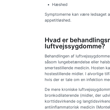
Hæshed
Symptomerne kan være ledsaget af 
appetitløshed.
Hvad er behandlings
luftvejssygdomme?
Behandlingen af luftvejssygdomme
såsom lungebetændelse eller hal
smertestillende medicin. Hosten ka
hostestillende midler. I alvorlige t
hvis der er tale om en infektion me
De mere kroniske luftvejssygdom
bronkodilaterende (midler, der udv
korttidsvirkende og langtidsvirk
antiinflammatorisk medicin (Mont