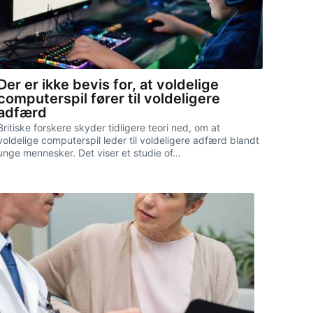
Der er ikke bevis for, at voldelige
computerspil fører til voldeligere
adfærd
Britiske forskere skyder tidligere teori ned, om at
voldelige computerspil leder til voldeligere adfærd blandt
unge mennesker. Det viser et studie of…