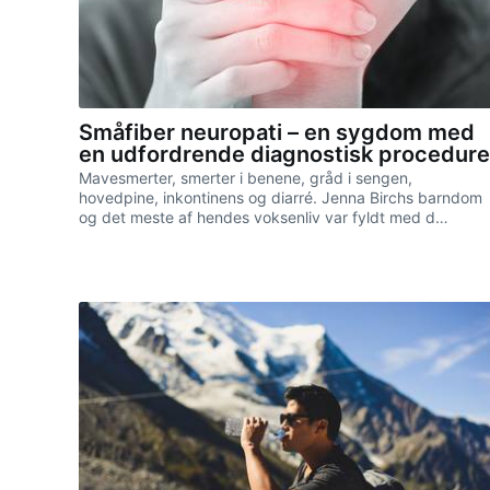
Småfiber neuropati – en sygdom med
en udfordrende diagnostisk procedure
Mavesmerter, smerter i benene, gråd i sengen,
hovedpine, inkontinens og diarré. Jenna Birchs barndom
og det meste af hendes voksenliv var fyldt med d…