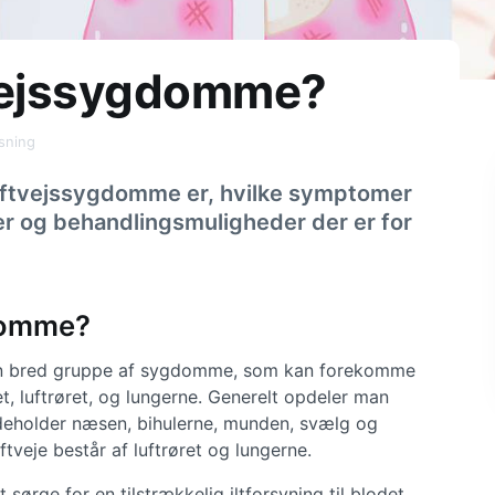
tvejssygdomme?
sning
uftvejssygdomme er, hvilke symptomer
er og behandlingsmuligheder der er for
domme?
n bred gruppe af sygdomme, som kan forekomme
t, luftrøret, og lungerne. Generelt opdeler man
indeholder næsen, bihulerne, munden, svælg og
tveje består af luftrøret og lungerne.
 sørge for en tilstrækkelig iltforsyning til blodet