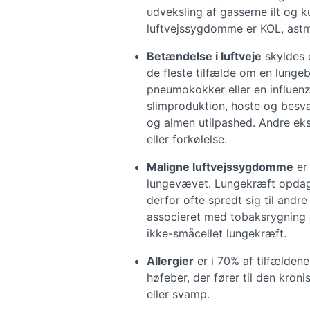
udveksling af gasserne ilt og 
luftvejssygdomme er KOL, ast
Betændelse i luftveje
skyldes o
de fleste tilfælde om en lunge
pneumokokker eller en influenz
slimproduktion, hoste og besvæ
og almen utilpashed. Andre eks
eller forkølelse.
Maligne luftvejssygdomme
er
lungevævet. Lungekræft opdages
derfor ofte spredt sig til andr
associeret med tobaksrygning 
ikke-småcellet lungekræft.
Allergier
er i 70% af tilfældene
høfeber, der fører til den kro
eller svamp.