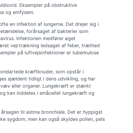
kuldioxid. Eksempler på obstruktive
ma og emfysem.
fte en infektion af lungerne. Det drejer sig i
betændelse, forårsaget af bakterier som
avirus. Infektionen medfører øget
ret vejrtrækning ledsaget af feber, træthed
empler på luftvejsinfektioner er tuberkulose
 ondartede kræftknuder, som opstår i
 sjældent tidligt i dens udvikling, og har
e væv eller organer. Lungekræft er stærkt
og kan inddeles i småcellet lungekræft og
 årsagen til astma bronchiale. Det er hyppigst
niske sygdom, men kan også skyldes pollen, pels