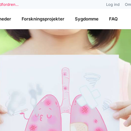
udfordren…
Log ind
Om
heder
Forskningsprojekter
Sygdomme
FAQ