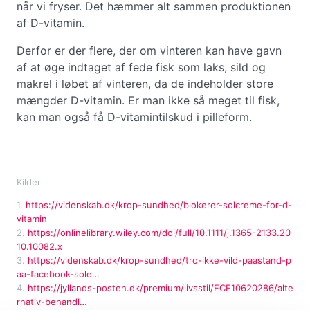
når vi fryser. Det hæmmer alt sammen produktionen
af D-vitamin.
Derfor er der flere, der om vinteren kan have gavn
af at øge indtaget af fede fisk som laks, sild og
makrel i løbet af vinteren, da de indeholder store
mængder D-vitamin. Er man ikke så meget til fisk,
kan man også få D-vitamintilskud i pilleform.
Kilder
1.
https://videnskab.dk/krop-sundhed/blokerer-solcreme-for-d-
vitamin
2.
https://onlinelibrary.wiley.com/doi/full/10.1111/j.1365-2133.20
10.10082.x
3.
https://videnskab.dk/krop-sundhed/tro-ikke-vild-paastand-p
aa-facebook-sole…
4.
https://jyllands-posten.dk/premium/livsstil/ECE10620286/alte
rnativ-behandl…