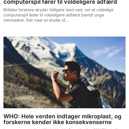
computerspil fører til voldeligere adfærd
Britiske forskere skyder tidligere teori ned, om at voldelige
computerspil leder til voldeligere adfærd blandt unge
mennesker. Det viser et studie of…
WHO: Hele verden indtager mikroplast, og
forskerne kender ikke konsekvenserne