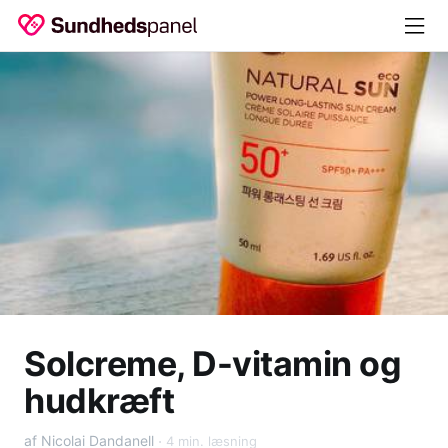
Solcreme, D-vitamin og
hudkræft
af Nicolai Dandanell
4 min. læsning